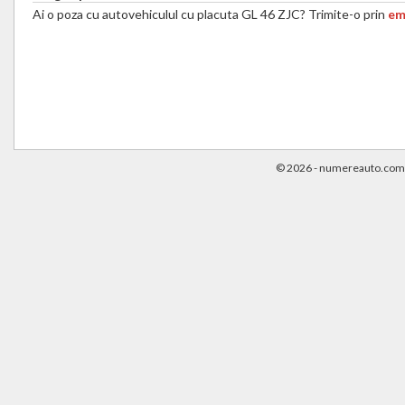
Ai o poza cu autovehiculul cu placuta GL 46 ZJC? Trimite-o prin
em
© 2026 -
numereauto.com