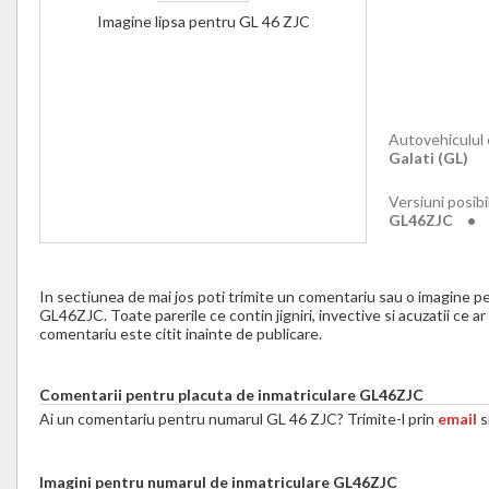
Imagine lipsa pentru GL 46 ZJC
Autovehiculul 
Galati (GL)
Versiuni posib
GL46ZJC
•
In sectiunea de mai jos poti trimite un comentariu sau o imagine p
GL46ZJC. Toate parerile ce contin jigniri, invective si acuzatii ce ar
comentariu este citit inainte de publicare.
Comentarii pentru placuta de inmatriculare GL46ZJC
Ai un comentariu pentru numarul GL 46 ZJC? Trimite-l prin
email
si
Imagini pentru numarul de inmatriculare GL46ZJC